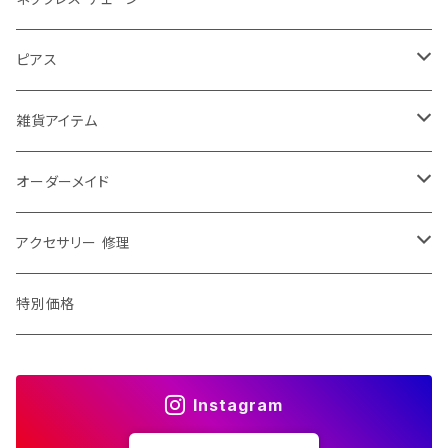
大きめ
お花
ゆれる
ウェディング リボンカチューシャ
40センチ
ピアス
ふつう
チョーカー
ゆれない
ウェディング ヘッドドレス
50センチ
チャーム ピアス
雑貨アイテム
小さめ
ショルダーネックレス
お花
ヘアアクセその他
60センチ
ピアス チャーム パーツ
ブローチ
オーダーメイド
エリトメール
2way
70センチ
ピンブローチ
修理・加工
アクセサリー 修理
アニマルブローチ
80センチ
ストールピン
ネックレス チェーン 修理
特別価格
特別価格
ストールクリップ
イヤリング ピアス 修理
Instagram
ペンダント チェーン
ダブルクリップ
ブレスレット 修理