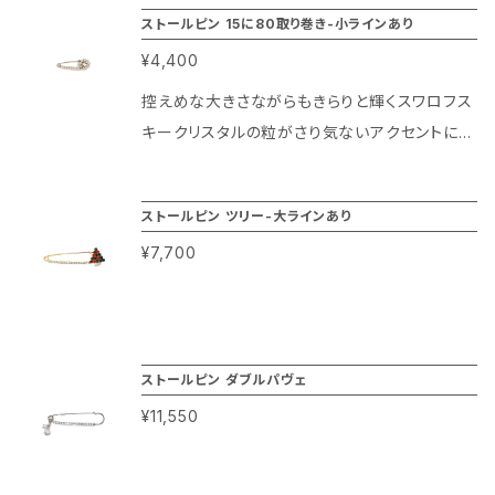
インなのでスクエア型のモチーフがより存在感
ストールピン 15に80取り巻き-小ラインあり
あるデザインになっています。 ピン部分が大きめ
¥4,400
に作られているので厚手のマフラーや大判スト
ール等の秋冬アイテムとの組み合わせがしやす
控えめな大きさながらもきらりと輝くスワロフス
い他、帽子やコートのアクセントに使用しても素
キークリスタルの粒がさり気ないアクセントにな
敵ですよ！
るカジュアルスタイルに合わせやすいボリューム
のストールピンになります。 ピン自体が細くて華
ストールピン ツリー-大ラインあり
奢なので薄手のカーディガン等の上着を留めた
¥7,700
り、襟や胸元に着けてブローチ風にしてお楽しみ
頂く事ができます。 また、帽子やバッグ、薄手のス
トール等の小物のワンポイントアクセサリーとし
ても扱いやすい便利な大きさのアイテムですよ！
ストールピン ダブルパヴェ
¥11,550