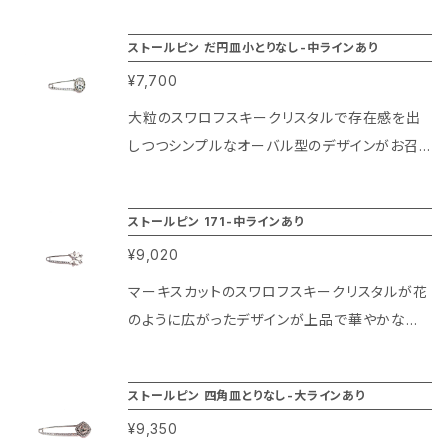
いがしやすいさり気ないデザインの中にもクリス
ストールピン だ円皿小とりなし-中ラインあり
タルのワンポイントがきらめく秋冬ファッションの
¥7,700
アクセントにもピッタリなアイテムですよ。 スト
ールがマフラーを留めたり、ブローチ代わりに胸
大粒のスワロフスキークリスタルで存在感を出
元を飾るのにも使いやすいアイテムになりま
しつつシンプルなオーバル型のデザインがお召し
す！！
物のデザイン選ばず使える万能デザインなスト
ールピンです。 ピンの大きさも大き過ぎずさりげ
ストールピン 171-中ラインあり
なく使えるサイズになります。ストールやマフラ
¥9,020
ー、上着等を留めたり、ブローチ代わりに胸元を
飾ったり、帽子やバッグ等に着けても凄く綺麗で
マーキスカットのスワロフスキークリスタルが花
すよ！ シンプルなデザインの分、使い方も様々に
のように広がったデザインが上品で華やかな印
お楽しみ頂けます！
象にしてくれる可憐なデザインのストールピンで
す。 中央のカラークリスタルと周りを飾る小粒の
ストールピン 四角皿とりなし-大ラインあり
クリスタルが印象的ですが、ピン自体が小ぶりな
¥9,350
為ブローチ風に身に着けても派手になり過ぎず