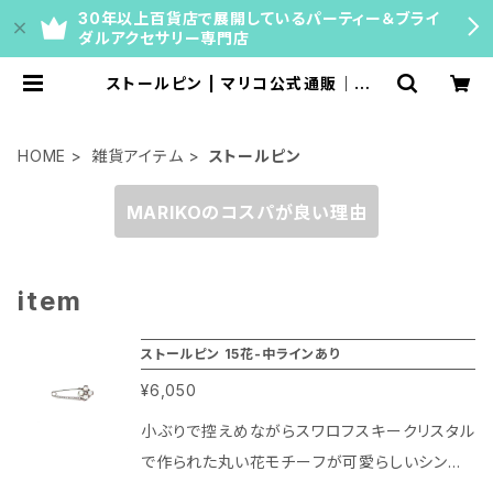
30年以上百貨店で展開しているパーティー＆ブライ
ダルアクセサリー専門店
ストールピン | マリコ公式通販｜ネッ
クレスチェーン・ティアラ・ブライダル
アクセサリー【百貨店40年の専門店】
HOME
雑貨アイテム
ストールピン
MARIKOのコスパが良い理由
item
ストールピン 15花-中ラインあり
¥6,050
小ぶりで控えめながらスワロフスキークリスタル
で作られた丸い花モチーフが可愛らしいシンプ
ルなデザインのストールピンです。 カジュアル使