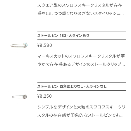
さり気なくカジュアルにお楽しみ頂けます。 秋冬
スクエア型のスワロフスキークリスタルが存在
のマフラーやコートのアクセントとしても使いや
感を出しつつ重くなり過ぎないスタイリッシュさ
すいアイテムです！
が特徴的なストールピンです。 中央の大粒クリ
スタルとピン部分の繊細なラインでスワロフスキ
ストールピン 183-大ラインあり
ークリスタル特融の華やかな輝きも楽しめるデ
¥8,580
ザインになっております！ また、ストールピン部
分は大きめに作られていますので厚手のマフラ
マーキスカットのスワロフスキークリスタルが華
ーや大判ストール、コート用のブローチにも使い
やかで存在感あるデザインのストールクリップに
やすい秋冬の定番アイテムになりますよ！
なります。 すっきりしたデザインとピンのラインに
沿って飾られた小粒のクリスタルが洗礼された
ストールピン 四角皿とりなし-大ラインなし
輝きを放ちます！ 大きめのストールピンは秋冬
¥8,250
の厚手のマフラーや大判ストール、コートのアク
セントにもぴったりです。また、バッグや帽子等の
シンプルなデザインと大粒のスワロフスキークリ
小物のアクセントとしてもお楽しみ頂ける便利
スタルの存在感が印象的なストールピンです。
なアイテムですよ！
ピン部分にクリスタルのラインが入ってないデザ