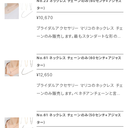
No.23 ネックレス チェーンのみ（60センチ+アジャス
ばずに楽しめます。チェーンの幅は1ミリです。
ンで最もよく利用されているネックレス チェーン
ター）
です。またコーティングはプラチナ色は本物のロ
¥10,670
ジューム、ゴールド色は本金（20金）、ブラックは
ガンメタリックの特殊仕上げによりその光沢が長
ブライダルアクセサリー マリコのネックレス チェ
期間楽しめるのがマリコのネックレス チェーン
ーンのみ販売します。最もスタンダートな形のア
の特徴です。70センチにスライドタイプのアジャ
ズキチェーンでボリュームも細身なので華奢な
スターがついているのでお洋服のデザインを選
デザインのペンダントトップと相性が良いアイテ
No.61 ネックレス チェーンのみ（60センチ+アジャス
ばずに楽しめます。チェーンの幅は1ミリです。
ムです。またコーティングはプラチナ色は本物の
ター）
ロジューム、ゴールド色は本金（20金）、ブラック
¥12,650
はガンメタリックの特殊仕上げによりその光沢が
長期間楽しめるのがマリコのネックレス チェー
ブライダルアクセサリー マリコのネックレス チェ
ンの特徴です。60センチに5センチのアジャスタ
ーンのみ販売します。ベネチアンチェーンと言わ
ーがついているのでお洋服のデザインを選ばず
れるデザインで正方形にカットされた断面がきら
に楽しめます。チェーンの幅は2ミリです。
っと光り輝く、トップブランドのペンダントチェー
No.61 ネックレス チェーンのみ（50センチ+アジャス
ンで最もよく利用されているネックレス チェーン
ター）
です。またコーティングはプラチナ色は本物のロ