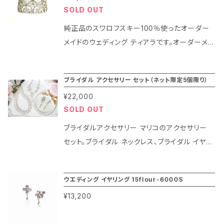
SOLD OUT
純正品のスワロフスキー100％使ったオーダー
メイドのウェディング ティアラです。オーダーメイ
ドはデザイン担当者とお打ち合わせ後に料金が
確定します。事前にデザインをお打ち合わせいた
ブライダル アクセサリー セット（ネット限定5個限り）
だいたお客様のみ購入いただけます。
¥22,000
SOLD OUT
ブライダルアクセサリー マリコのアクセサリー
セット。ブライダル ネックレス、ブライダル イヤリ
ング、ウェディング リボンカチューシャのお得な
豪華3点セット。すべて純正品のスワロフスキー
ウエディング イヤリング 15flour-6000S
Ⓡ・クリスタルを100％使用のおすすめのアイテ
¥13,200
ムです。画像の商品が必ず入っていて安心・お得
な限定商品です。