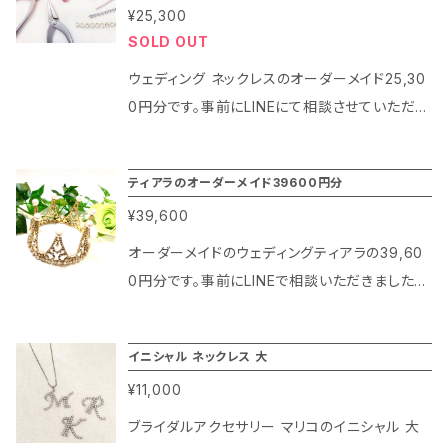
るのも安心です。 今回はブライダルアクセサリー
る料金でご用意させていただきます。） 30年以
¥25,300
ロウ付け加工しているため、表面のすべてがガ
マリコの人気の２ウェイイヤリングをご紹介させ
上コスチュームジュエリーを百貨店で展開して
SOLD OUT
ラスで覆われるようなデザインに仕上がっていま
ていただきます。 送料無料でお得なブライダルア
いるメーカー自体ほとんどなく、マリコは安心で
す。） ・お求めやすい価格帯（ブランド料も一切い
ウェディング ネックレスのオーダーメイド25,30
クセサリー マリコの２ウェイイヤリング。百貨店
きるメーカーです。 アフターサービスもしっかり
ただかず、企画からデザイン、製造まですべてを
0円分です。事前にLINEにて相談させていただき
品質で安心のクオリティーをぜひお楽しみくださ
していて、修理はもちろん再コーティングも有料
自社で行うため、他社ブランドさまよりもお客様
料金が確定となりますので、ご相談前の購入は
いませ。
で承っておりますのでお友だちに貸したりするの
に喜んでいただける料金でご用意させていただ
できません。予めご了承くださいませ。
も安心です。 今回はブライダルアクセサリー マ
ティアラのオーダーメイド39600円分
きます。） 30年以上コスチュームジュエリーを百
リコの人気の２ウェイイヤリングをご紹介させて
貨店で展開しているメーカー自体ほとんどなく、
¥39,600
いただきます。 送料無料でお得なブライダルアク
マリコは安心できるメーカーです。 アフターサー
オーダーメイドのウェディングティアラの39,60
セサリー マリコの２ウェイイヤリング。百貨店品
ビスもしっかりしていて、修理はもちろん再コー
0円分です。事前にLINEで相談いただきました上
質で安心のクオリティーをぜひお楽しみください
ティングも有料で承っておりますのでお友だちに
で金額が確定します。オーダーメイド商品はご相
ませ。
貸したりするのも安心です。 今回はブライダルア
談の上金額が確定しますのでご相談前の購入は
クセサリー マリコの人気の２ウェイイヤリングを
イニシャル ネックレス 大
できませんので予めご了承くださいませ。
ご紹介させていただきます。 送料無料でお得な
¥11,000
ブライダルアクセサリー マリコの２ウェイイヤリ
ブライダルアクセサリー マリコのイニシャル 大
ング。百貨店品質で安心のクオリティーをぜひお