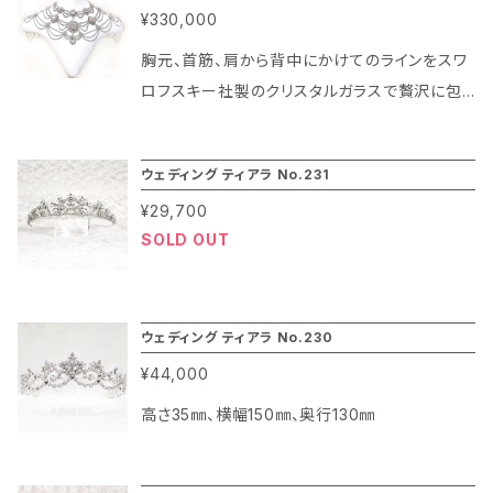
¥330,000
ールを使えば胸元の開きすぎをカバーしながら
す。 ヴェルサイユ宮殿のシャンデリアにも使用さ
ブローチとしても使えて本当に便利でギフトに
れている高級クリスタルガラスの輝きも存分に
胸元、首筋、肩から背中にかけてのラインをスワ
もおすすめの商品です。 モニター特別価格はレ
楽しめるカジュアルでおしゃれなチェーン リング
ロフスキー社製のクリスタルガラスで贅沢に包
ビューがいただけたら予告なく終了させていた
です。
むとても豪華なデザインのショルダー ネックレス
だきますので今だけの特別料金です！ ぜひ今す
になります。 正面、側面、後面側とどの角度から
ウェディング ティアラ No.231
ぐお申し込みくださいませ！ ブライダルアクセサ
見ても動く度にクリスタルの華やかな輝きを楽し
リー マリコは百貨店内で30年以上にわたりパ
¥29,700
む事が出来ます。 デコルテラインが目立つハート
ーティー＆ブライダルの花嫁さまやゲストの皆
SOLD OUT
カットやオフショルダー、ストレートビスチェタイ
様。また舞台で活躍するプロの方々にコスチュ
プなどのドレスと相性が良く、シンプルなデザイ
ームジュエリーをご紹介するブライダル アクセ
ンのドレスも一気にゴージャスな印象に仕上が
サリーブランドです。 ジュエリー仕様のエリトメ
ります。
ウェディング ティアラ No.230
ールを今だけの特別価格でお楽しみくださいま
¥44,000
せ。
高さ35㎜、横幅150㎜、奥行130㎜