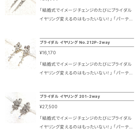
「結婚式でイメージチェンジのたびにブライダル
イヤリング変えるのはもったいない！」 「パーティ
ーやファッションに合わせてイヤリングを使い分
けたい」という方にはブライダルアクセサリー マ
ブライダル イヤリング No.212P-2way
リコの「２ウェイイヤリング」がおすすめです。 ◇
¥16,170
花嫁さまのお声 「イメージチェンジするからイヤ
リングもそれに合わせて華やかにしたい」 「結婚
「結婚式でイメージチェンジのたびにブライダル
式後も使えるようなアイデアやデザインのものが
イヤリング変えるのはもったいない！」 「パーティ
欲しい」 など ◇パーティー ゲストの方や舞台で
ーやファッションに合わせてイヤリングを使い分
活躍されるプロの皆さまのお声 「大ぶりのイヤリ
けたい」という方にはブライダルアクセサリー マ
ブライダル イヤリング 201-2way
ングは気になるけど、他で使う用途がないので
リコの「２ウェイイヤリング」がおすすめです。 ◇
買うか迷う」 「舞台やヘアスタイルに合わせてイ
¥27,500
花嫁さまのお声 「イメージチェンジするからイヤ
ヤリングをアレンジできないの？」 こんなお客様
リングもそれに合わせて華やかにしたい」 「結婚
「結婚式でイメージチェンジのたびにブライダル
の声から作られたのが「２ウェイイヤリング」で
式後も使えるようなアイデアやデザインのものが
イヤリング変えるのはもったいない！」 「パーティ
す。 揺れるタッセルやフラワーモチーフには金具
欲しい」 など ◇パーティー ゲストの方や舞台で
ーやファッションに合わせてイヤリングを使い分