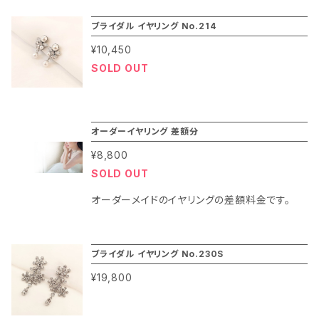
がついていて取り外しが可能。 アップスタイルや
活躍されるプロの皆さまのお声 「大ぶりのイヤリ
けたい」という方にはブライダルアクセサリー マ
かしこまったシーンではタッセルやフラワーモチ
ブライダル イヤリング No.214
ングは気になるけど、他で使う用途がないので
リコの「２ウェイイヤリング」がおすすめです。 ◇
ーフを外して直付けタイプに。 またノーネックレ
買うか迷う」 「舞台やヘアスタイルに合わせてイ
¥10,450
花嫁さまのお声 「イメージチェンジするからイヤ
スで華やかにしたい！という時はモチーフをつけ
ヤリングをアレンジできないの？」 こんなお客様
SOLD OUT
リングもそれに合わせて華やかにしたい」 「結婚
て大ぶりのタイプにしたり ２ウェイで使える本当
の声から作られたのが「２ウェイイヤリング」で
式後も使えるようなアイデアやデザインのものが
に便利なブライダル イヤリングです。 ブライダル
す。 揺れるパールモチーフには金具がついてい
欲しい」 など ◇パーティー ゲストの方や舞台で
アクセサリー マリコは結婚式の花嫁さま、ゲスト
て取り外しが可能。 アップスタイルやかしこまっ
活躍されるプロの皆さまのお声 「大ぶりのイヤリ
オーダーイヤリング 差額分
の皆さまやステージで活躍されるプロの皆さま
たシーンではパールモチーフを外して直付けタ
ングは気になるけど、他で使う用途がないので
¥8,800
にご愛用頂いているコスチュームジュエリーブラ
イプに。 またノーネックレスで華やかにしたい！
買うか迷う」 「舞台やヘアスタイルに合わせてイ
SOLD OUT
ンドです。 1986年創業以来百貨店での店舗展開
という時はパールモチーフをつけて大ぶりのタイ
ヤリングをアレンジできないの？」 こんなお客様
オーダーメイドのイヤリングの差額料金です。
をしているブランドで百貨店ならではの高品質
プにしたり ２ウェイで使える本当に便利なブラ
の声から作られたのが「２ウェイイヤリング」で
で安心のブライダル アクセサリーを、メーカー直
イダル イヤリングです。 ブライダルアクセサリー
す。 揺れるドロップには金具がついていて取り
販のスタイルでお求めやすい価格でご紹介する
マリコは結婚式の花嫁さま、ゲストの皆さまやス
外しが可能。 アップスタイルやかしこまったシー
ブライダル イヤリング No.230S
コンセプトが人気の理由です。 ◇ブライダルアク
テージで活躍されるプロの皆さまにご愛用頂い
ンではドロップを外して直付けタイプに。 またノ
¥19,800
セサリー マリコの人気のポイント ・百貨店ブラン
ているコスチュームジュエリーブランドです。 19
ーネックレスで華やかにしたい！という時はドロ
ドで高品質（クリスタルガラス：スワロフスキー社
86年創業以来百貨店での店舗展開をしている
ップをつけて大ぶりのタイプにしたり ２ウェイで