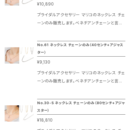
¥10,890
ジューム、ゴールド色は本金（20金）、ブラックは
ガンメタリックの特殊仕上げによりその光沢が長
ブライダルアクセサリー マリコのネックレス チェ
期間楽しめるのがマリコのネックレス チェーン
ーンのみ販売します。ベネチアンチェーンと言わ
の特徴です。60センチに5センチのアジャスター
れるデザインで正方形にカットされた断面がきら
がついているのでお洋服のデザインを選ばずに
っと光り輝く、トップブランドのペンダントチェー
No.61 ネックレス チェーンのみ（40センチ+アジャス
楽しめます。チェーンの幅は1ミリです。
ンで最もよく利用されているネックレス チェーン
ター）
です。またコーティングはプラチナ色は本物のロ
¥9,130
ジューム、ゴールド色は本金（20金）、ブラックは
ガンメタリックの特殊仕上げによりその光沢が長
ブライダルアクセサリー マリコのネックレス チェ
期間楽しめるのがマリコのネックレス チェーン
ーンのみ販売します。ベネチアンチェーンと言わ
の特徴です。50センチに5センチのアジャスター
れるデザインで正方形にカットされた断面がきら
がついているのでお洋服のデザインを選ばずに
っと光り輝く、トップブランドのペンダントチェー
No.30-S ネックレス チェーンのみ（80センチ+アジャ
楽しめます。チェーンの幅は1ミリです。
ンで最もよく利用されているネックレス チェーン
スター）
です。またコーティングはプラチナ色は本物のロ
¥18,810
ジューム、ゴールド色は本金（20金）、ブラックは
ガンメタリックの特殊仕上げによりその光沢が長