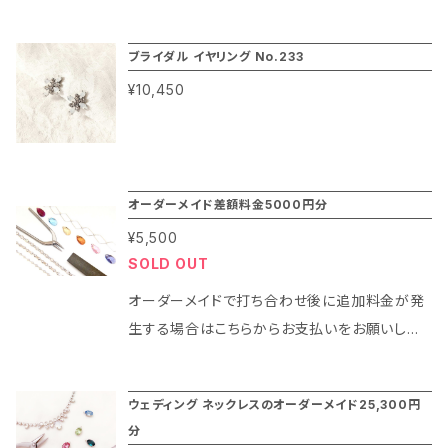
製 加工：ロジューム、本金、ガンメタリックの特
ブランドで百貨店ならではの高品質で安心のブ
使える本当に便利なブライダル イヤリングです。
殊仕上げ） ※ロジュームカラー、代用ロジュー
ライダル アクセサリーを、メーカー直販のスタイ
ブライダルアクセサリー マリコは結婚式の花嫁
ブライダル イヤリング No.233
ム、ゴールドカラー、代用ゴールドなどは使用し
ルでお求めやすい価格でご紹介するコンセプト
さま、ゲストの皆さまやステージで活躍されるプ
てません。 ・職人が手掛けるハンドメイド（日本
¥10,450
が人気の理由です。 ◇ブライダルアクセサリー
ロの皆さまにご愛用頂いているコスチュームジ
製でガラスパーツを一つずつ並べてロウ付け加
マリコの人気のポイント ・百貨店ブランドで高品
ュエリーブランドです。 1986年創業以来百貨店
工しているため、表面のすべてがガラスで覆わ
質（クリスタルガラス：スワロフスキー社製 加
での店舗展開をしているブランドで百貨店なら
れるようなデザインに仕上がっています。） ・お求
工：ロジューム、本金、ガンメタリックの特殊仕上
ではの高品質で安心のブライダル アクセサリー
めやすい価格帯（ブランド料も一切いただかず、
オーダーメイド差額料金5000円分
げ） ※ロジュームカラー、代用ロジューム、ゴー
を、メーカー直販のスタイルでお求めやすい価格
企画からデザイン、製造まですべてを自社で行う
ルドカラー、代用ゴールドなどは使用してませ
¥5,500
でご紹介するコンセプトが人気の理由です。 ◇ブ
ため、他社ブランドさまよりもお客様に喜んでい
ん。 ・職人が手掛けるハンドメイド（日本製でガ
SOLD OUT
ライダルアクセサリー マリコの人気のポイント ・
ただける料金でご用意させていただきます。） 30
ラスパーツを一つずつ並べてロウ付け加工して
百貨店ブランドで高品質（クリスタルガラス：スワ
オーダーメイドで打ち合わせ後に追加料金が発
年以上コスチュームジュエリーを百貨店で展開
いるため、表面のすべてがガラスで覆われるよう
ロフスキー社製 加工：ロジューム、本金、ガン
生する場合はこちらからお支払いをお願いしま
しているメーカー自体ほとんどなく、マリコは安
なデザインに仕上がっています。） ・お求めやす
メタリックの特殊仕上げ） ※ロジュームカラー、
す。
心できるメーカーです。 アフターサービスもしっ
い価格帯（ブランド料も一切いただかず、企画か
代用ロジューム、ゴールドカラー、代用ゴールド
かりしていて、修理はもちろん再コーティングも
らデザイン、製造まですべてを自社で行うため、
ウェディング ネックレスのオーダーメイド25,300円
などは使用してません。 ・職人が手掛けるハンド
有料で承っておりますのでお友だちに貸したりす
他社ブランドさまよりもお客様に喜んでいただけ
分
メイド（日本製でガラスパーツを一つずつ並べて