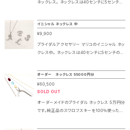
ネックレス。 ネックレスは40センチに5センチの
楽しみくださいませ。
アジャスターがついておりお洋服に合わせてご
利用可能です。カスタム オーダーが可能で全種
イニシャル ネックレス 中
類のアルファベットをご用意しております。ご注
¥9,900
文の際はご希望のイニシャルを教えてください。
またデザインを見たい方はLINEで事前に確認も
ブライダルアクセサリー マリコのイニシャル ネッ
可能です。 ＜素材について＞ 金属部分：真鍮
クレス中。 ネックレスは40センチに5センチのア
（ロジュームコーティング）ガラス部分：スワロフ
ジャスターがついておりお洋服に合わせてご利
スキー社製のクリスタルガラス100％使用
用可能です。カスタム オーダーが可能で全種類
オーダー ネックレス 55000円分
のアルファベットをご用意しております。ご注文の
¥60,500
際はご希望のイニシャルを教えてください。また
SOLD OUT
デザインを見たい方はLINEで事前に確認も可能
です。 ＜素材について＞ 金属部分：真鍮（ロジ
オーダーメイドのブライダル ネックレス 5万円分
ュームコーティング）ガラス部分：スワロフスキ
です。純正品のスワロフスキーを100％使った特
ー社製のクリスタルガラス100％使用
別な輝きで本格的なオーダーメイドのウェディン
グ ネックレスを制作します。オーダーメイドは事