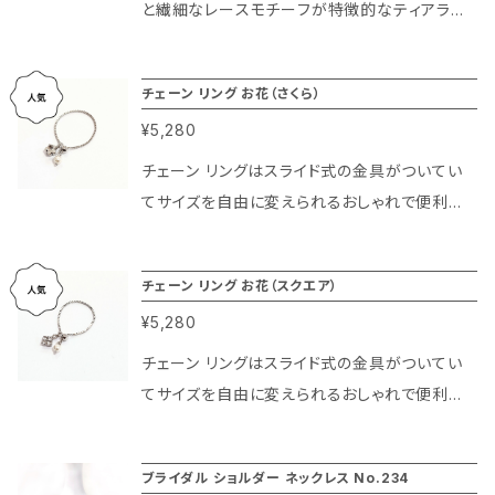
と繊細なレースモチーフが特徴的なティアラで
作ってみよう！」 こうして新商品の「エリトメー
す。 スワロフスキー社製のクリスタルガラスの輝
ル」ができました。 このエリトメールはブローチ
きが花嫁様を美しく飾ります♪ ネックレスとセッ
の飾りをできるだけシンプルに、軽量化しつつ針
チェーン リング お花（さくら）
トで組み合わせるとよりエレガントな印象になり
は短すぎず、長すぎず使いやすい長さにして、安
¥5,280
ます。
全ピンのように使えるブローチです。 このエリト
チェーン リングはスライド式の金具がついてい
メールがあれば胸元の開きすぎの場合はもちろ
てサイズを自由に変えられるおしゃれで便利な
んブローチとしても使えるデザインなのでとって
チェーン型のリングです。さくらのお花デザインで
も便利。 宮殿のシャンデリアに使われる最高級
かわいい印象に。揺れるパール部分のモチーフ
のクリスタルガラスを使っているのはもちろん、
チェーン リング お花（スクエア）
がとっても可愛い人気のデザインです。 ヴェルサ
ブライダル アクセサリーのコーティングを施して
¥5,280
イユ宮殿のシャンデリアにも使用されている高
ある、ジュエリー仕様の特殊仕上げでご用意し
級クリスタルガラスの輝きも存分に楽しめるカ
ております。 今回は新商品ということもありモニ
チェーン リングはスライド式の金具がついてい
ジュアルでおしゃれなチェーン リングです。
ター特別価格を設定させていただいております。
てサイズを自由に変えられるおしゃれで便利な
さらなる商品改善のため、お使いいただいたレビ
チェーン型のリングです。スクエアのお花のデザ
ューをいただくことを条件に今回モニター特別
インですっきりとした印象に。揺れるパール部分
ブライダル ショルダー ネックレス No.234
価格でご紹介させていただきます。 このエリトメ
のモチーフがとっても可愛い人気のデザインで