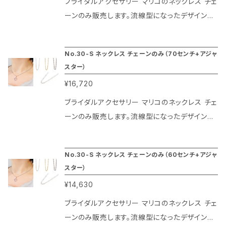
ブライダルアクセサリー マリコのネックレス チェ
期間楽しめるのがマリコのネックレス チェーン
ーンのみ販売します。流線型になったデザインで
の特徴です。40センチに5センチのアジャスター
スクリューカットと言われる女性的で優しい雰
がついているのでお洋服のデザインを選ばずに
囲気のネックレスチェーンです。光沢が分散され
No.30-S ネックレス チェーンのみ（70センチ+アジャ
楽しめます。チェーンの幅は1ミリです。
てエレガントな輝きを放ちます。またコーティン
スター）
グはプラチナ色は本物のロジューム、ゴールド色
¥16,720
は本金（20金）、ブラックはガンメタリックの特殊
仕上げによりその光沢が長期間楽しめるのがマ
ブライダルアクセサリー マリコのネックレス チェ
リコのネックレス チェーンの特徴です。80センチ
ーンのみ販売します。流線型になったデザインで
に5センチのアジャスターがついているのでお洋
スクリューカットと言われる女性的で優しい雰
服のデザインを選ばずに楽しめます。チェーンの
囲気のネックレスチェーンです。光沢が分散され
No.30-S ネックレス チェーンのみ（60センチ+アジャ
幅は2ミリです。
てエレガントな輝きを放ちます。またコーティン
スター）
グはプラチナ色は本物のロジューム、ゴールド色
¥14,630
は本金（20金）、ブラックはガンメタリックの特殊
仕上げによりその光沢が長期間楽しめるのがマ
ブライダルアクセサリー マリコのネックレス チェ
リコのネックレス チェーンの特徴です。70センチ
ーンのみ販売します。流線型になったデザインで