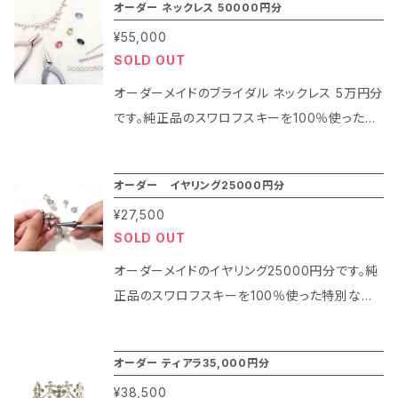
オーダー ネックレス 50000円分
前にデザイン担当者とお打ち合わせいただきま
¥55,000
したあと金額が確定しますので、料金確定後にご
SOLD OUT
購入くださいませ。
オーダーメイドのブライダル ネックレス 5万円分
です。純正品のスワロフスキーを100％使った特
別な輝きで本格的なオーダーメイドのウェディン
グ ネックレスを制作します。オーダーメイドは事
オーダー イヤリング25000円分
前にデザイン担当者とお打ち合わせいただきま
¥27,500
したあと金額が確定しますので、料金確定後にご
SOLD OUT
購入くださいませ。
オーダーメイドのイヤリング25000円分です。純
正品のスワロフスキーを100％使った特別な輝
き。事前にデザイン相談をしたお客様のみご購入
いただけます。
オーダー ティアラ35,000円分
¥38,500