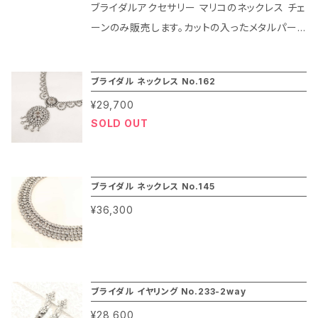
めるのがマリコのネックレス チェーンの特徴で
ンはそのほとんどが微量のニッケルが含まれて
ブライダルアクセサリー マリコのネックレス チェ
す。60センチに5センチのアジャスターがついて
いますが、マリコのニッケル フリー「０」は完全に
ーンのみ販売します。カットの入ったメタルパー
いるのでお洋服のデザインを選ばずに楽しめま
ニッケルを除去した仕様になっていて環境やお
ツをハンドメイドでつなぎ合わせたネックレス チ
す。ボールは直径2.5ミリです。
肌に配慮したコーティングになっています。また
ェーンです。カット面がきれいできらきらの光沢
ブライダル ネックレス No.162
コーティングはプラチナ色は本物のロジューム、
感を放ちます。またコーティングはプラチナ色は
ゴールド色は本金（20金）、ブラックはガンメタリ
¥29,700
本物のロジューム、ゴールド色は本金（20金）、
SOLD OUT
ックの特殊仕上げによりその光沢が長期間楽し
ブラックはガンメタリックの特殊仕上げによりそ
めるのがマリコのネックレス チェーンの特徴で
の光沢が長期間楽しめるのがマリコのネックレ
す。50センチに5センチのアジャスターがついて
ス チェーンの特徴です。40センチに5センチのア
いるのでお洋服のデザインを選ばずに楽しめま
ジャスターがついているのでお洋服のデザインを
ブライダル ネックレス No.145
す。ボールは直径2.5ミリです。
選ばずに楽しめます。ボールは直径2.5ミリです。
¥36,300
ブライダル イヤリング No.233-2way
¥28,600