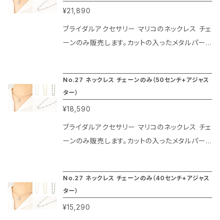
¥21,890
ブラックはガンメタリックの特殊仕上げによりそ
の光沢が長期間楽しめるのがマリコのネックレ
ブライダルアクセサリー マリコのネックレス チェ
ス チェーンの特徴です。70センチに5センチのア
ーンのみ販売します。カットの入ったメタルパー
ジャスターがついているのでお洋服のデザインを
ツをハンドメイドでつなぎ合わせたネックレス チ
選ばずに楽しめます。ボールは直径2.5ミリです。
ェーンです。カット面がきれいできらきらの光沢
No.27 ネックレス チェーンのみ（50センチ+アジャス
感を放ちます。こちらのネックレス チェーンはニ
ター）
ッケル フリー「０」という特殊仕上げを採用。通
¥18,590
常のニッケルフリーと言われるネックレス チェー
ンはそのほとんどが微量のニッケルが含まれて
ブライダルアクセサリー マリコのネックレス チェ
いますが、マリコのニッケル フリー「０」は完全に
ーンのみ販売します。カットの入ったメタルパー
ニッケルを除去した仕様になっていて環境やお
ツをハンドメイドでつなぎ合わせたネックレス チ
肌に配慮したコーティングになっています。また
ェーンです。カット面がきれいできらきらの光沢
No.27 ネックレス チェーンのみ（40センチ+アジャス
コーティングはプラチナ色は本物のロジューム、
感を放ちます。こちらのネックレス チェーンはニ
ター）
ゴールド色は本金（20金）、ブラックはガンメタリ
ッケル フリー「０」という特殊仕上げを採用。通
¥15,290
ックの特殊仕上げによりその光沢が長期間楽し
常のニッケルフリーと言われるネックレス チェー