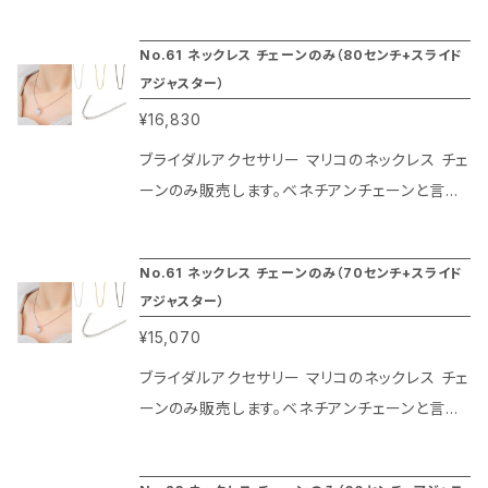
です。 シンプルなモチーフなのでブライダルやパ
ーティー等のドレスに合わせて使う他、カジュア
No.61 ネックレス チェーンのみ（80センチ+スライド
ルラインのお召し物にも合わせやすいですよ！ 先
アジャスター）
端はリボンがついており、ヘッドドレスの様に結
¥16,830
んで使用するヘアアクセとしても、リボンチョー
カーの様に首元に巻いてネックレスとしてもどち
ブライダルアクセサリー マリコのネックレス チェ
らでもお楽しみ頂けます。
ーンのみ販売します。ベネチアンチェーンと言わ
れるデザインで正方形にカットされた断面がきら
っと光り輝く、トップブランドのペンダントチェー
No.61 ネックレス チェーンのみ（70センチ+スライド
ンで最もよく利用されているネックレス チェーン
アジャスター）
です。またコーティングはプラチナ色は本物のロ
¥15,070
ジューム、ゴールド色は本金（20金）、ブラックは
ガンメタリックの特殊仕上げによりその光沢が長
ブライダルアクセサリー マリコのネックレス チェ
期間楽しめるのがマリコのネックレス チェーン
ーンのみ販売します。ベネチアンチェーンと言わ
の特徴です。80センチにスライドタイプのアジャ
れるデザインで正方形にカットされた断面がきら
スターがついているのでお洋服のデザインを選
っと光り輝く、トップブランドのペンダントチェー