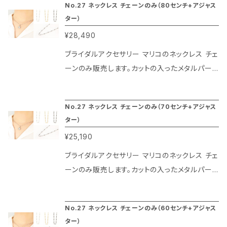
No.27 ネックレス チェーンのみ（80センチ+アジャス
幅は2ミリです。
てエレガントな輝きを放ちます。またコーティン
ター）
グはプラチナ色は本物のロジューム、ゴールド色
¥28,490
は本金（20金）、ブラックはガンメタリックの特殊
仕上げによりその光沢が長期間楽しめるのがマ
ブライダルアクセサリー マリコのネックレス チェ
リコのネックレス チェーンの特徴です。40センチ
ーンのみ販売します。カットの入ったメタルパー
に5センチのアジャスターがついているのでお洋
ツをハンドメイドでつなぎ合わせたネックレス チ
服のデザインを選ばずに楽しめます。チェーンの
ェーンです。カット面がきれいできらきらの光沢
No.27 ネックレス チェーンのみ（70センチ+アジャス
幅は2ミリです。
感を放ちます。またコーティングはプラチナ色は
ター）
本物のロジューム、ゴールド色は本金（20金）、
¥25,190
ブラックはガンメタリックの特殊仕上げによりそ
の光沢が長期間楽しめるのがマリコのネックレ
ブライダルアクセサリー マリコのネックレス チェ
ス チェーンの特徴です。80センチに5センチのア
ーンのみ販売します。カットの入ったメタルパー
ジャスターがついているのでお洋服のデザインを
ツをハンドメイドでつなぎ合わせたネックレス チ
選ばずに楽しめます。ボールは直径2.5ミリです。
ェーンです。カット面がきれいできらきらの光沢
No.27 ネックレス チェーンのみ（60センチ+アジャス
感を放ちます。またコーティングはプラチナ色は
ター）
本物のロジューム、ゴールド色は本金（20金）、