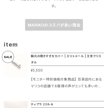
す。
MARIKOのコスパが良い理由
item
胸元の開きすぎをカバー | エリトメール | 王宮クリス
タル
¥5,500
【モニター特別価格対象商品】 百貨店内にある
マリコの店舗でお客様の声がとっても多いのが
「サイズは合ってたけど胸元が開きすぎて困って
いる」、「シャツを買ったけど思ったよりも胸元が
ティアラ 226-A
開いていて嫌だ。でも縫い付けたりするのは面