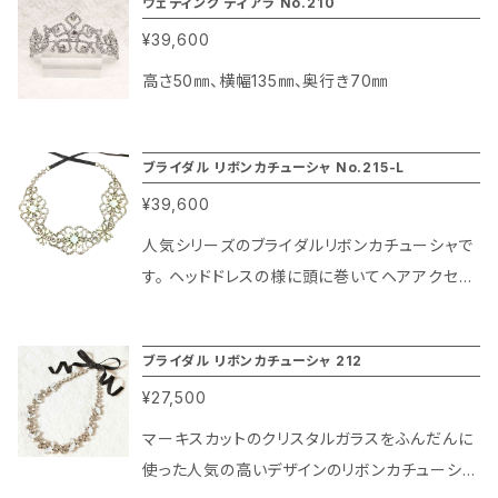
ウェディング ティアラ No.210
¥39,600
高さ50㎜、横幅135㎜、奥行き70㎜
ブライダル リボンカチューシャ No.215-L
¥39,600
人気シリーズのブライダルリボンカチューシャで
す。 ヘッドドレスの様に頭に巻いてヘアアクセサ
リーとして使うとティアラとはまた違った印象が
楽しめる他、首元に巻いてネックレスとして使う
ブライダル リボンカチューシャ 212
等、ドレスやヘアメイクに合わせて様々な形でお
¥27,500
使い頂けるユーティリティーなアイテムです！ 先
端はリボンがついており、簡単に着脱可能。結婚
マーキスカットのクリスタルガラスをふんだんに
式披露宴は勿論、パーティーシーン等にお勧め
使った人気の高いデザインのリボンカチューシャ
です。