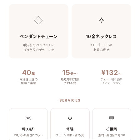
◇
✧
ペンダントチェーン
10金ネックレス
手持ちのペンダントに
K10ゴールドの
ぴったりのチェーンを
上質な輝き
40
15
¥132
年
分〜
〜
百貨店出店の
最短即日対応
チェーン切り売り
信頼と実績
予約不要
イミテーション
SERVICES
✂
⚙
💬
切り売り
修理
ご相談
お好みの長さにカット
チェーン切れ・留め具
素材・長さ何でもOK