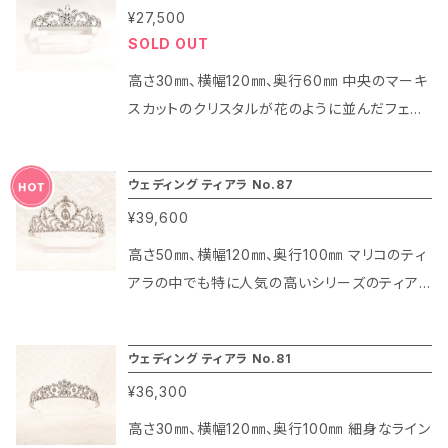
¥27,500
倒。どうしたらよいの？」です。 実は今までそうし
SOLD OUT
たお客様には安全ピン（ストールピン）やブロー
チを代用品としてご案内してきました。お客様も
高さ30㎜、横幅120㎜、奥行60㎜ 中央のマーキ
それでご納得いただいてご購入いただいており
スカットのクリスタルが花のように並んだフェミ
ましたのでお客様のお声にきちんと対応できてい
ニンな雰囲気のティアラです。 左右のレーデザイ
ると思っていました。 ところがあるお客様から
ンが清楚で愛らしい印象にしてくれます♪
ウェディング ティアラ No.87
「ブローチだと重くて薄い生地の洋服だとつける
のが怖い、下を向いてしまったりする」。また「安
¥39,600
全ピンを買ったけど針が太くて長いのですごく大
高さ50㎜、横幅120㎜、奥行100㎜ マリコのティ
きな穴が空いてしまう。もっとブローチのような
アラの中でも特に人気の高いシリーズのティアラ
針のものはないの？」などのお声が多く届くよう
です♪ 中央のハートモチーフとハートの中でき
になりました。 店舗スタッフや制作スタッフと相
らめくしずく型のクリスタル、ボリュームのあるレ
談しながらなんとかこうしたお客様の声にお応
ウェディング ティアラ No.81
ースモチーフも華やかなアイテムです。
えできないか。どうしたら良いのか、本当に悩み
¥36,300
ました。 「それでは安全ピンのような手軽さで、
高さ30㎜、横幅120㎜、奥行100㎜ 細身なライン
ブローチのようなファッション性を持った商品を