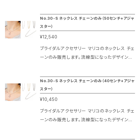
に5センチのアジャスターがついているのでお洋
スクリューカットと言われる女性的で優しい雰
服のデザインを選ばずに楽しめます。チェーンの
囲気のネックレスチェーンです。光沢が分散され
No.30-S ネックレス チェーンのみ（50センチ+アジャ
幅は2ミリです。
てエレガントな輝きを放ちます。またコーティン
スター）
グはプラチナ色は本物のロジューム、ゴールド色
¥12,540
は本金（20金）、ブラックはガンメタリックの特殊
仕上げによりその光沢が長期間楽しめるのがマ
ブライダルアクセサリー マリコのネックレス チェ
リコのネックレス チェーンの特徴です。60センチ
ーンのみ販売します。流線型になったデザインで
に5センチのアジャスターがついているのでお洋
スクリューカットと言われる女性的で優しい雰
服のデザインを選ばずに楽しめます。チェーンの
囲気のネックレスチェーンです。光沢が分散され
No.30-S ネックレス チェーンのみ（40センチ+アジャ
幅は2ミリです。
てエレガントな輝きを放ちます。またコーティン
スター）
グはプラチナ色は本物のロジューム、ゴールド色
¥10,450
は本金（20金）、ブラックはガンメタリックの特殊
仕上げによりその光沢が長期間楽しめるのがマ
ブライダルアクセサリー マリコのネックレス チェ
リコのネックレス チェーンの特徴です。50センチ
ーンのみ販売します。流線型になったデザインで
に5センチのアジャスターがついているのでお洋
スクリューカットと言われる女性的で優しい雰
服のデザインを選ばずに楽しめます。チェーンの
囲気のネックレスチェーンです。光沢が分散され