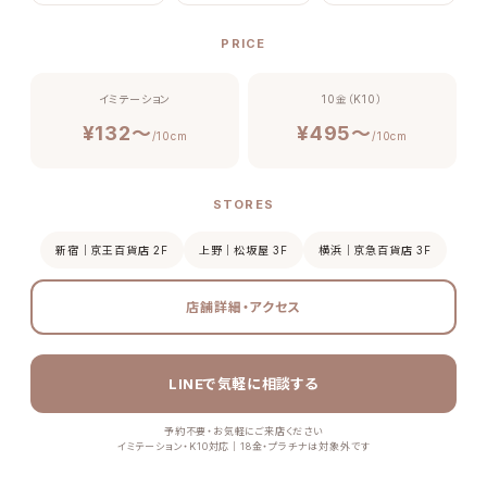
PRICE
イミテーション
10金（K10）
¥132〜
¥495〜
/10cm
/10cm
STORES
新宿｜京王百貨店 2F
上野｜松坂屋 3F
横浜｜京急百貨店 3F
店舗詳細・アクセス
LINEで気軽に相談する
予約不要・お気軽にご来店ください
イミテーション・K10対応｜18金・プラチナは対象外です