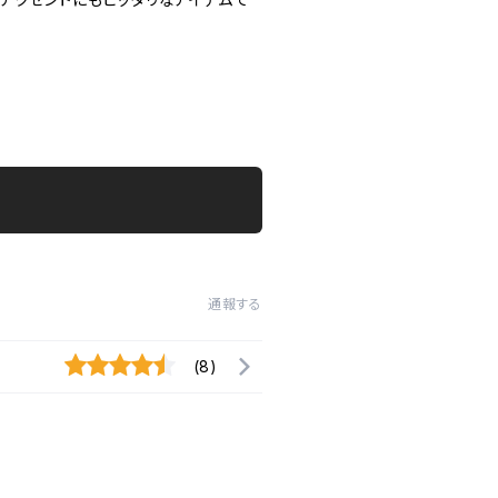
通報する
(8)