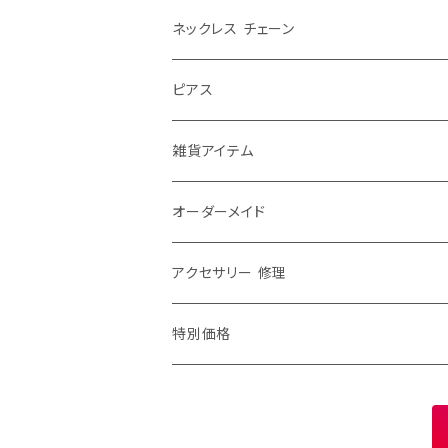
レース
パール
ウェディングティアラ
ネックレス チェーン
大きめ
お花
ゆれる
ウェディング リボンカチューシャ
40センチ
ピアス
ふつう
チョーカー
ゆれない
ウェディング ヘッドドレス
50センチ
チャーム ピアス
雑貨アイテム
小さめ
ショルダーネックレス
お花
ヘアアクセその他
60センチ
ピアス チャーム パーツ
ブローチ
オーダーメイド
エリトメール
2way
70センチ
ピンブローチ
修理・加工
アクセサリー 修理
アニマルブローチ
80センチ
ストールピン
ネックレス チェーン 修理
特別価格
特別価格
ストールクリップ
イヤリング ピアス 修理