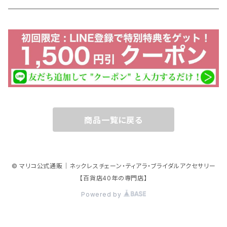
特別価格
ストールクリップ
イヤリング ピアス 修理
ペンダント チェーン
ダブルクリップ
ブレスレット 修理
パーツ
リング
チェーン 絡み 修理
10金 ネックレス
チャーム
商品一覧に戻る
10金 ホワイトゴールド
アニマルモチーフ
© マリコ公式通販｜ネックレスチェーン・ティアラ・ブライダルアクセサリー
10金 イエローゴールド
チワワ
マスク アクセサリー
【百貨店40年の専門店】
Powered by
10金 ピンクゴールド
ミニチュアダックス