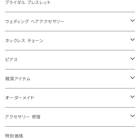
シンプル
大ぶり
ブライダル ブレスレット
パール
シンプル
ウェディング ヘアアクセサリー
レース
パール
ウェディングティアラ
ネックレス チェーン
大きめ
お花
ゆれる
ウェディング リボンカチューシャ
40センチ
ピアス
ふつう
チョーカー
ゆれない
ウェディング ヘッドドレス
50センチ
チャーム ピアス
雑貨アイテム
小さめ
ショルダーネックレス
お花
ヘアアクセその他
60センチ
ピアス チャーム パーツ
ブローチ
オーダーメイド
エリトメール
2way
70センチ
ピンブローチ
修理・加工
アクセサリー 修理
アニマルブローチ
80センチ
ストールピン
ネックレス チェーン 修理
特別価格