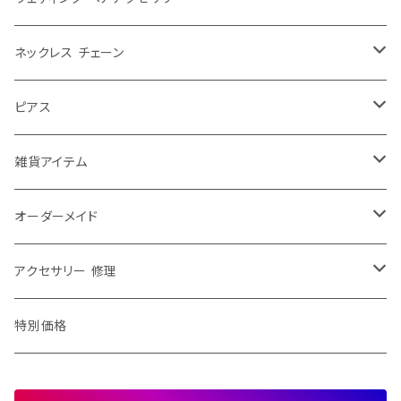
レース
パール
ウェディングティアラ
ネックレス チェーン
大きめ
お花
ゆれる
ウェディング リボンカチューシャ
40センチ
ピアス
ふつう
チョーカー
ゆれない
ウェディング ヘッドドレス
50センチ
チャーム ピアス
雑貨アイテム
小さめ
ショルダーネックレス
お花
ヘアアクセその他
60センチ
ピアス チャーム パーツ
ブローチ
オーダーメイド
エリトメール
2way
70センチ
ピンブローチ
修理・加工
アクセサリー 修理
アニマルブローチ
80センチ
ストールピン
ネックレス チェーン 修理
特別価格
特別価格
ストールクリップ
イヤリング ピアス 修理