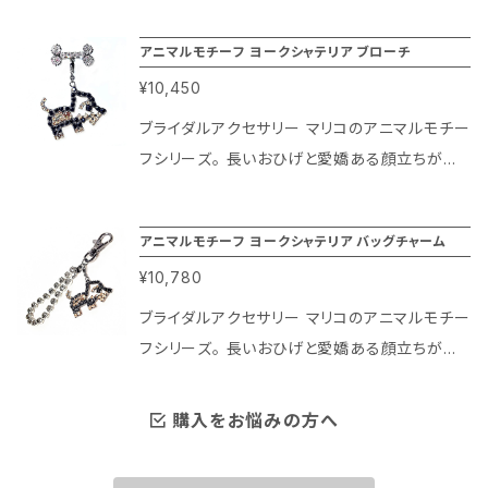
ームになりました！バッグやキーホルダーなどさ
アニマルモチーフ ヨークシャテリア ブローチ
まざまなアイテムに着けてお楽しみいただけま
¥10,450
す。 ワンちゃん好きな方へのプレゼントにもおす
すめです！ チャームサイズ：約タテ3.5㎝×ヨコ4
ブライダルアクセサリー マリコのアニマルモチー
㎝ ブライダルアクセサリー マリコは百貨店内で
フシリーズ。 長いおひげと愛嬌ある顔立ちが可
30年以上にわたりパーティー＆ブライダルの花
愛らしいヨークシャテリアが存在感抜群なブロ
嫁さまやゲストの皆様。また舞台で活躍するプロ
ーチになりました！そのままお洋服やストールへ
アニマルモチーフ ヨークシャテリア バッグチャーム
の方々にコスチュームジュエリーをご紹介するブ
身に着けられるほか、ヨークシャテリアモチーフ
ライダル アクセサリーブランドです。 最高級のク
¥10,780
は着脱可能なチャームになっていますのでバッ
リスタルガラスを使っているのはもちろん、ブライ
グやキーホルダーなどさまざまなアイテムに着
ブライダルアクセサリー マリコのアニマルモチー
ダル アクセサリーのコーティングを施してある、
けてお楽しみいただけます。 ワンちゃん好きな方
フシリーズ。 長いおひげと愛嬌ある顔立ちが可
ジュエリー仕様の特殊仕上げでご用意しており
へのプレゼントにもおすすめです！ ブローチサイ
愛らしいヨークシャテリアが存在感抜群なバッ
ます。
ズ：約タテ6.5㎝×ヨコ4㎝ チャーム部分のみ：約
グチャームになりました！そのままバッグのアク
購入をお悩みの方へ
タテ3.5㎝×ヨコ4㎝ ブライダルアクセサリー マ
セントとして使えるほか、ヨークシャテリアモチ
リコは百貨店内で30年以上にわたりパーティー
ーフは着脱可能なチャームになっていますので