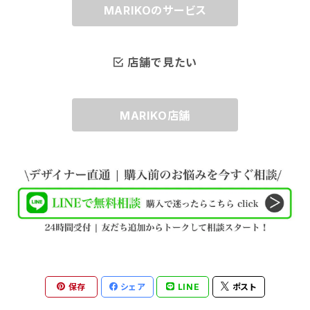
＆ブライダルの花嫁さまやゲストの皆様。また舞
キーホルダーなどのさまざまなアイテムに着け
MARIKOのサービス
台で活躍するプロの方々にコスチュームジュエ
てお楽しみいただけます。 ワンちゃん好きな方へ
リーをご紹介するブライダル アクセサリーブラン
のプレゼントにもおすすめです！ バッグチャーム
店舗で見たい
ドです。 最高級のクリスタルガラスを使っている
チェーン部分：15㎝ チャーム部分のみ：約タテ3.
のはもちろん、ブライダル アクセサリーのコーテ
5㎝×ヨコ4㎝ ブライダルアクセサリー マリコは
ィングを施してある、ジュエリー仕様の特殊仕上
百貨店内で30年以上にわたりパーティー＆ブラ
MARIKO店舗
げでご用意しております。
イダルの花嫁さまやゲストの皆様。また舞台で活
躍するプロの方々にコスチュームジュエリーを
ご紹介するブライダル アクセサリーブランドで
す。 最高級のクリスタルガラスを使っているのは
もちろん、ブライダル アクセサリーのコーティン
グを施してある、ジュエリー仕様の特殊仕上げ
でご用意しております。
保存
シェア
LINE
ポスト