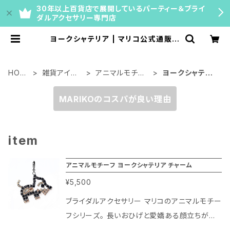
30年以上百貨店で展開しているパーティー＆ブライ
ダルアクセサリー専門店
ヨークシャテリア | マリコ公式通販｜
ネックレスチェーン・ティアラ・ブライ
ダルアクセサリー【百貨店40年の専
門店】
HOM
雑貨アイテ
アニマルモチー
ヨークシャテリ
E
ム
フ
ア
MARIKOのコスパが良い理由
item
アニマルモチーフ ヨークシャテリア チャーム
¥5,500
ブライダルアクセサリー マリコのアニマルモチー
フシリーズ。 長いおひげと愛嬌ある顔立ちが可
愛らしいヨークシャテリアが存在感抜群なチャ