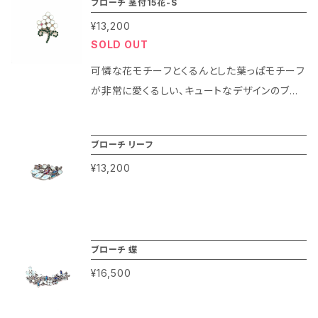
ブローチ 茎付15花-S
メージでお楽しみ頂けます。 大きめのアイテム
¥13,200
なのでマフラーやストール等の冬小物とも相性
SOLD OUT
ピッタリです！ そのまま使用しても可愛らしいデ
ザインですが、後ろにネックレスチェーンが通せ
可憐な花モチーフとくるんとした葉っぱモチーフ
る仕組みになっていますのでペンダントとしてお
が非常に愛くるしい、キュートなデザインのブロ
使い頂くとまた違った印象になりますよ！
ーチになります。 やや控えめな大きさで軽さの
あるモチーフなのでカジュアル使いがしやすく、
ブローチ リーフ
秋冬のジャケットやカーディガン等の他、帽子や
¥13,200
バッグ等の小物に付けても使いやすいアイテム
です。 また、ブローチのうしろ部分にはネックレ
スチェーンが通せるような構造になっている為、
マリコの切り売りチェーンやお手持ちのチェーン
を通してペンダントとしてもお楽しみ頂ける便利
ブローチ 蝶
なアイテムになりますよ！
¥16,500