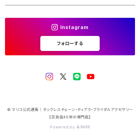
特別価格
ストールクリップ
イヤリング ピアス 修理
Instagram
ペンダント チェーン
ダブルクリップ
ブレスレット 修理
フォローする
パーツ
リング
チェーン 絡み 修理
10金 ネックレス
チャーム
10金 ホワイトゴールド
アニマルモチーフ
10金 イエローゴールド
チワワ
マスク アクセサリー
© マリコ公式通販｜ネックレスチェーン・ティアラ・ブライダルアクセサリー
【百貨店40年の専門店】
10金 ピンクゴールド
ミニチュアダックス
Powered by