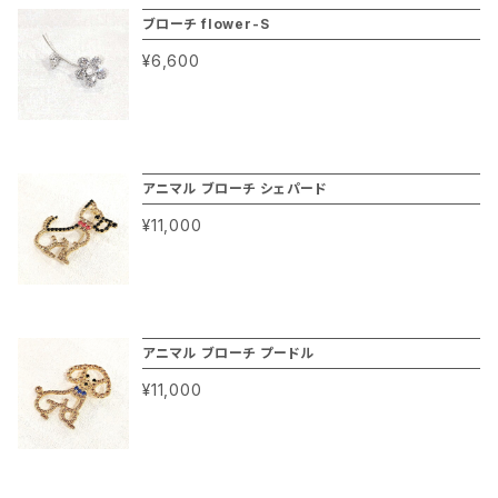
いただきます。 このエリトメールを使えば胸元の
のクリスタルガラスを使っているのはもちろん、
作ってみよう！」 こうして新商品の「エリトメー
きな穴が空いてしまう。もっとブローチのような
ブローチ flower-S
開きすぎをカバーしながらブローチとしても使
ブライダル アクセサリーのコーティングを施して
ル」ができました。 このエリトメールはブローチ
針のものはないの？」などのお声が多く届くよう
¥6,600
えて本当に便利でギフトにもおすすめの商品で
ある、ジュエリー仕様の特殊仕上げでご用意し
の飾りをできるだけシンプルに、軽量化しつつ針
になりました。 店舗スタッフや制作スタッフと相
す。 モニター特別価格はレビューがいただけた
ております。 今回は新商品ということもありモニ
は短すぎず、長すぎず使いやすい長さにして、安
談しながらなんとかこうしたお客様の声にお応
ら予告なく終了させていただきますので今だけ
ター特別価格を設定させていただいております。
全ピンのように使えるブローチです。 このエリト
えできないか。どうしたら良いのか、本当に悩み
の特別料金です！ ぜひ今すぐお申し込みくださ
さらなる商品改善のため、お使いいただいたレビ
メールがあれば胸元の開きすぎの場合はもちろ
ました。 「それでは安全ピンのような手軽さで、
アニマル ブローチ シェパード
いませ！ ブライダルアクセサリー マリコは百貨
ューをいただくことを条件に今回モニター特別
んブローチとしても使えるデザインなのでとって
ブローチのようなファッション性を持った商品を
店内で30年以上にわたりパーティー＆ブライダ
¥11,000
価格でご紹介させていただきます。 このエリトメ
も便利。 宮殿のシャンデリアに使われる最高級
作ってみよう！」 こうして新商品の「エリトメー
ルの花嫁さまやゲストの皆様。また舞台で活躍す
ールを使えば胸元の開きすぎをカバーしながら
のクリスタルガラスを使っているのはもちろん、
ル」ができました。 このエリトメールはブローチ
るプロの方々にコスチュームジュエリーをご紹
ブローチとしても使えて本当に便利でギフトに
ブライダル アクセサリーのコーティングを施して
の飾りをできるだけシンプルに、軽量化しつつ針
介するブライダル アクセサリーブランドです。 ジ
もおすすめの商品です。 モニター特別価格はレ
ある、ジュエリー仕様の特殊仕上げでご用意し
は短すぎず、長すぎず使いやすい長さにして、安
ュエリー仕様のエリトメールを今だけの特別価
ビューがいただけたら予告なく終了させていた
ております。 今回は新商品ということもありモニ
アニマル ブローチ プードル
全ピンのように使えるブローチです。 このエリト
格でお楽しみくださいませ。
だきますので今だけの特別料金です！ ぜひ今す
ター特別価格を設定させていただいております。
メールがあれば胸元の開きすぎの場合はもちろ
¥11,000
ぐお申し込みくださいませ！ ブライダルアクセサ
さらなる商品改善のため、お使いいただいたレビ
んブローチとしても使えるデザインなのでとって
リー マリコは百貨店内で30年以上にわたりパ
ューをいただくことを条件に今回モニター特別
も便利。 宮殿のシャンデリアに使われる最高級
ーティー＆ブライダルの花嫁さまやゲストの皆
価格でご紹介させていただきます。 このエリトメ
のクリスタルガラスを使っているのはもちろん、