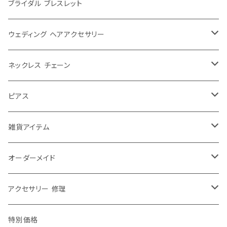
シンプル
大ぶり
ブライダル ブレスレット
パール
シンプル
ウェディング ヘアアクセサリー
レース
パール
ウェディングティアラ
ネックレス チェーン
大きめ
お花
ゆれる
ウェディング リボンカチューシャ
40センチ
ピアス
ふつう
チョーカー
ゆれない
ウェディング ヘッドドレス
50センチ
チャーム ピアス
雑貨アイテム
小さめ
ショルダーネックレス
お花
ヘアアクセその他
60センチ
ピアス チャーム パーツ
ブローチ
オーダーメイド
エリトメール
2way
70センチ
ピンブローチ
修理・加工
アクセサリー 修理
アニマルブローチ
80センチ
ストールピン
ネックレス チェーン 修理
特別価格