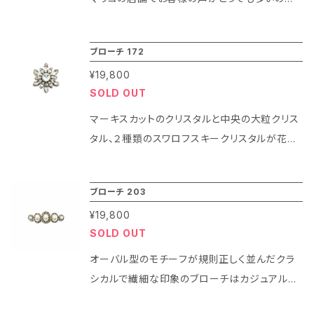
「サイズは合ってたけど胸元が開きすぎて困って
いる」、「シャツを買ったけど思ったよりも胸元が
ブローチ 172
開いていて嫌だ。でも縫い付けたりするのは面
¥19,800
倒。どうしたらよいの？」です。 実は今までそうし
SOLD OUT
たお客様には安全ピン（ストールピン）やブロー
チを代用品としてご案内してきました。お客様も
マーキスカットのクリスタルと中央の大粒クリス
それでご納得いただいてご購入いただいており
タル、２種類のスワロフスキークリスタルが花や
ましたのでお客様のお声にきちんと対応できてい
星のように広がった上品で華やかな印象のブロ
ると思っていました。 ところがあるお客様から
ーチになります。 大きめで存在感あるブローチ
ブローチ 203
「ブローチだと重くて薄い生地の洋服だとつける
はセーターやジャケットの胸元を飾るのは勿論、
のが怖い、下を向いてしまったりする」。また「安
¥19,800
マフラーやストール等と組み合わせて使用する
SOLD OUT
全ピンを買ったけど針が太くて長いのですごく大
とまた違った印象でお楽しみ頂く事が出来ます
きな穴が空いてしまう。もっとブローチのような
よ！ また、ネックレスチェーンを通す事が出来ま
オーバル型のモチーフが規則正しく並んだクラ
針のものはないの？」などのお声が多く届くよう
すのでペンダントとして使用する事も可能です！
シカルで繊細な印象のブローチはカジュアルな
になりました。 店舗スタッフや制作スタッフと相
装いから正式な場までお召し物選ばず使いやす
談しながらなんとかこうしたお客様の声にお応