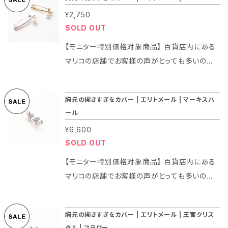
開いていて嫌だ。でも縫い付けたりするのは面
のが怖い、下を向いてしまったりする」。また「安
¥2,750
倒。どうしたらよいの？」です。 実は今までそうし
SOLD OUT
全ピンを買ったけど針が太くて長いのですごく大
たお客様には安全ピン（ストールピン）やブロー
きな穴が空いてしまう。もっとブローチのような
チを代用品としてご案内してきました。お客様も
【モニター特別価格対象商品】 百貨店内にある
針のものはないの？」などのお声が多く届くよう
それでご納得いただいてご購入いただいており
マリコの店舗でお客様の声がとっても多いのが
になりました。 店舗スタッフや制作スタッフと相
ましたのでお客様のお声にきちんと対応できてい
「サイズは合ってたけど胸元が開きすぎて困って
談しながらなんとかこうしたお客様の声にお応
ると思っていました。 ところがあるお客様から
いる」、「シャツを買ったけど思ったよりも胸元が
えできないか。どうしたら良いのか、本当に悩み
胸元の開きすぎをカバー | エリトメール | マーキスパ
「ブローチだと重くて薄い生地の洋服だとつける
開いていて嫌だ。でも縫い付けたりするのは面
ール
ました。 「それでは安全ピンのような手軽さで、
のが怖い、下を向いてしまったりする」。また「安
倒。どうしたらよいの？」です。 実は今までそうし
ブローチのようなファッション性を持った商品を
¥6,600
全ピンを買ったけど針が太くて長いのですごく大
たお客様には安全ピン（ストールピン）やブロー
作ってみよう！」 こうして新商品の「エリトメー
SOLD OUT
きな穴が空いてしまう。もっとブローチのような
チを代用品としてご案内してきました。お客様も
ル」ができました。 このエリトメールはブローチ
針のものはないの？」などのお声が多く届くよう
それでご納得いただいてご購入いただいており
【モニター特別価格対象商品】 百貨店内にある
の飾りをできるだけシンプルに、軽量化しつつ針
になりました。 店舗スタッフや制作スタッフと相
ましたのでお客様のお声にきちんと対応できてい
マリコの店舗でお客様の声がとっても多いのが
は短すぎず、長すぎず使いやすい長さにして、安
談しながらなんとかこうしたお客様の声にお応
ると思っていました。 ところがあるお客様から
「サイズは合ってたけど胸元が開きすぎて困って
全ピンのように使えるブローチです。 このエリト
えできないか。どうしたら良いのか、本当に悩み
「ブローチだと重くて薄い生地の洋服だとつける
いる」、「シャツを買ったけど思ったよりも胸元が
メールがあれば胸元の開きすぎの場合はもちろ
胸元の開きすぎをカバー | エリトメール | 王宮クリス
ました。 「それでは安全ピンのような手軽さで、
のが怖い、下を向いてしまったりする」。また「安
開いていて嫌だ。でも縫い付けたりするのは面
んブローチとしても使えるデザインなのでとって
タル | フラワー