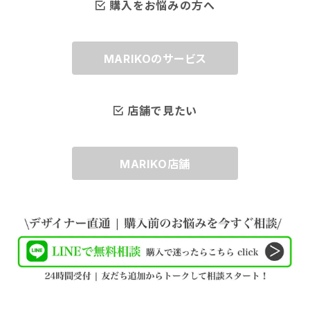
購入をお悩みの方へ
様。また舞台で活躍するプロの方々にコスチュ
ールを使えば胸元の開きすぎをカバーしながら
ブライダル アクセサリーのコーティングを施して
ームジュエリーをご紹介するブライダル アクセ
ブローチとしても使えて本当に便利でギフトに
ある、ジュエリー仕様の特殊仕上げでご用意し
サリーブランドです。 ジュエリー仕様のエリトメ
もおすすめの商品です。 モニター特別価格はレ
ております。 今回は新商品ということもありモニ
MARIKOのサービス
ールを今だけの特別価格でお楽しみくださいま
ビューがいただけたら予告なく終了させていた
ター特別価格を設定させていただいております。
せ。
だきますので今だけの特別料金です！ ぜひ今す
さらなる商品改善のため、お使いいただいたレビ
ぐお申し込みくださいませ！ ブライダルアクセサ
ューをいただくことを条件に今回モニター特別
店舗で見たい
リー マリコは百貨店内で30年以上にわたりパ
価格でご紹介させていただきます。 このエリトメ
ーティー＆ブライダルの花嫁さまやゲストの皆
ールを使えば胸元の開きすぎをカバーしながら
様。また舞台で活躍するプロの方々にコスチュ
MARIKO店舗
ブローチとしても使えて本当に便利でギフトに
ームジュエリーをご紹介するブライダル アクセ
もおすすめの商品です。 モニター特別価格はレ
サリーブランドです。 ジュエリー仕様のエリトメ
ビューがいただけたら予告なく終了させていた
ールを今だけの特別価格でお楽しみくださいま
だきますので今だけの特別料金です！ ぜひ今す
せ。
ぐお申し込みくださいませ！ ブライダルアクセサ
リー マリコは百貨店内で30年以上にわたりパ
ーティー＆ブライダルの花嫁さまやゲストの皆
様。また舞台で活躍するプロの方々にコスチュ