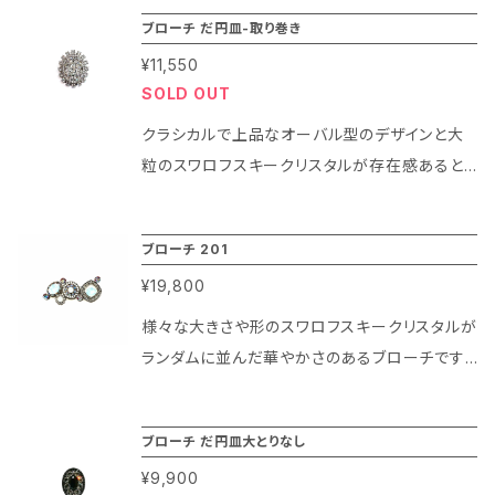
い定番アイテムです。 ジャケットやカーディガン
えできないか。どうしたら良いのか、本当に悩み
ブローチ だ円皿-取り巻き
等の胸元を飾るのは勿論、帽子やストール等の
ました。 「それでは安全ピンのような手軽さで、
¥11,550
小物のアクセントにも使いやすい一品です。 ま
ブローチのようなファッション性を持った商品を
SOLD OUT
た、ネックレスチェーンを通せる仕組みになって
作ってみよう！」 こうして新商品の「エリトメー
いる為、チェーンを通せばペンダントとしてもお
クラシカルで上品なオーバル型のデザインと大
ル」ができました。 このエリトメールはブローチ
楽しみ頂くことができますよ！
粒のスワロフスキークリスタルが存在感あると
の飾りをできるだけシンプルに、軽量化しつつ針
ても華やかな印象のブローチです。 一度見たら
は短すぎず、長すぎず使いやすい長さにして、安
印象に残る輝きが魅力的でジャケットやストー
全ピンのように使えるブローチです。 このエリト
ブローチ 201
ル等のお召し物のアクセントにもお楽しみ頂け
メールがあれば胸元の開きすぎの場合はもちろ
¥19,800
るアイテムです。 また、ネックレスチェーンが通
んブローチとしても使えるデザインなのでとって
せる仕組みになっている為、ブローチとしてだけ
様々な大きさや形のスワロフスキークリスタルが
も便利。 宮殿のシャンデリアに使われる最高級
ではなくペンダントとしてもお使い頂ける便利な
ランダムに並んだ華やかさのあるブローチです。
のクリスタルガラスを使っているのはもちろん、
アイテムになります！
大粒のクリスタルが存在感を出しつつ細やかに
ブライダル アクセサリーのコーティングを施して
並んだ小粒のクリスタルが可憐な輝きを演出し
ある、ジュエリー仕様の特殊仕上げでご用意し
ブローチ だ円皿大とりなし
ています。 個性的なデザインのブローチはセー
ております。 今回は新商品ということもありモニ
¥9,900
ターやカーディガン等のカジュアルなお召し物
ター特別価格を設定させていただいております。