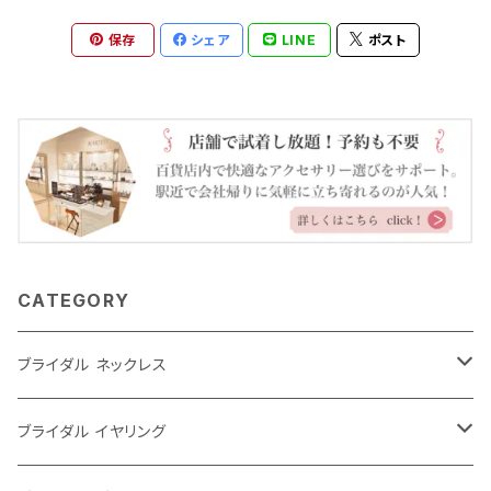
ームジュエリーをご紹介するブライダル アクセ
保存
シェア
LINE
ポスト
サリーブランドです。 ジュエリー仕様のエリトメ
ールを今だけの特別価格でお楽しみくださいま
せ。
CATEGORY
ブライダル ネックレス
大ぶり
ブライダル イヤリング