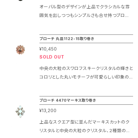
からジャケットやボレロ等の余所行きスタイル、
オーバル型のデザインが上品でクラシカルな雰
さらなる商品改善のため、お使いいただいたレビ
ストールや帽子のアクセントとしてもピッタリで
囲気を出しつつもシンプルさも合せ持つブロー
ューをいただくことを条件に今回モニター特別
すよ！ また、ネックレスチェーンが通せるデザイ
チです。 中央のスワロフスキークリスタルが輝き
価格でご紹介させていただきます。 このエリトメ
ンになっている為ペンダントとしてもお楽しみ頂
と華やかさを演出し、適度な存在感がスーツス
ールを使えば胸元の開きすぎをカバーしながら
ブローチ 丸皿1122-15取り巻き
けます。
タイルにもパーティードレスにも、カジュアルな
ブローチとしても使えて本当に便利でギフトに
¥10,450
装いにもお使い頂ける便利なアイテムです。 ま
もおすすめの商品です。 モニター特別価格はレ
SOLD OUT
た、ネックレスチェーンを通せるような仕組みに
ビューがいただけたら予告なく終了させていた
なっている為、ペンダントとしてもお楽しみ頂け
だきますので今だけの特別料金です！ ぜひ今す
中央の大粒のスワロフスキークリスタルの輝きと
ますよ！
ぐお申し込みくださいませ！ ブライダルアクセサ
コロリとした丸いモチーフが可愛らしい印象のブ
リー マリコは百貨店内で30年以上にわたりパ
ローチです。 全体的にボリュームがありつつも
ーティー＆ブライダルの花嫁さまやゲストの皆
デザインがシンプルなので華やかなパーティドレ
ブローチ 4470マーキス取り巻き
様。また舞台で活躍するプロの方々にコスチュ
スやボレロ等のアクセントやジャケットの胸元を
¥13,200
ームジュエリーをご紹介するブライダル アクセ
飾るのにもぴったりアイテムになります。 また、
サリーブランドです。 ジュエリー仕様のエリトメ
チェーンネックレスを通せるような仕組みになっ
上品なスクエア型に並んだマーキスカットのク
ールを今だけの特別価格でお楽しみくださいま
ている為、ブローチとしてだけでなくペンダント
リスタルと中央の大粒のクリスタル、２種類のス
せ。
としてもお楽しみ頂けます！