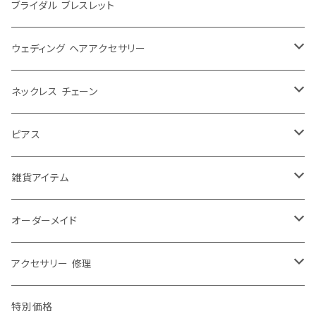
シンプル
大ぶり
ブライダル ブレスレット
パール
シンプル
ウェディング ヘアアクセサリー
レース
パール
ウェディングティアラ
ネックレス チェーン
大きめ
お花
ゆれる
ウェディング リボンカチューシャ
40センチ
ピアス
ふつう
チョーカー
ゆれない
ウェディング ヘッドドレス
50センチ
チャーム ピアス
雑貨アイテム
小さめ
ショルダーネックレス
お花
ヘアアクセその他
60センチ
ピアス チャーム パーツ
ブローチ
オーダーメイド
エリトメール
2way
70センチ
ピンブローチ
修理・加工
アクセサリー 修理
アニマルブローチ
80センチ
ストールピン
ネックレス チェーン 修理
特別価格