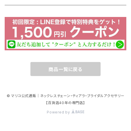
特別価格
ストールクリップ
イヤリング ピアス 修理
ペンダント チェーン
ダブルクリップ
ブレスレット 修理
パーツ
リング
チェーン 絡み 修理
10金 ネックレス
チャーム
商品一覧に戻る
10金 ホワイトゴールド
アニマルモチーフ
© マリコ公式通販｜ネックレスチェーン・ティアラ・ブライダルアクセサリー
10金 イエローゴールド
チワワ
マスク アクセサリー
【百貨店40年の専門店】
Powered by
10金 ピンクゴールド
ミニチュアダックス