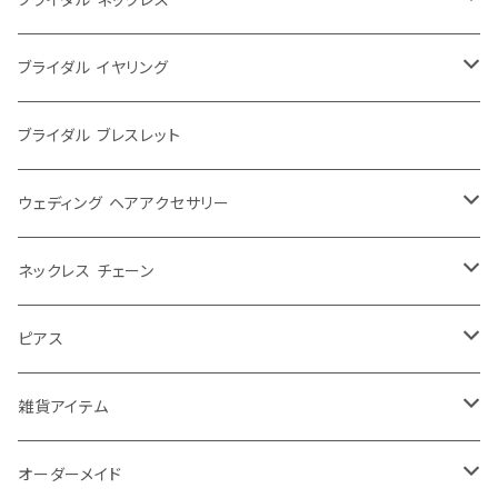
大ぶり
ブライダル イヤリング
シンプル
大ぶり
ブライダル ブレスレット
パール
シンプル
ウェディング ヘアアクセサリー
レース
パール
ウェディングティアラ
ネックレス チェーン
大きめ
お花
ゆれる
ウェディング リボンカチューシャ
40センチ
ピアス
ふつう
チョーカー
ゆれない
ウェディング ヘッドドレス
50センチ
チャーム ピアス
雑貨アイテム
小さめ
ショルダーネックレス
お花
ヘアアクセその他
60センチ
ピアス チャーム パーツ
ブローチ
オーダーメイド