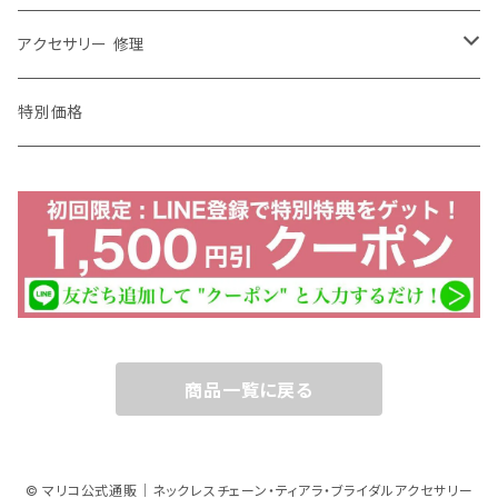
エリトメール
2way
70センチ
ピンブローチ
修理・加工
アクセサリー 修理
アニマルブローチ
80センチ
ストールピン
ネックレス チェーン 修理
特別価格
特別価格
ストールクリップ
イヤリング ピアス 修理
ペンダント チェーン
ダブルクリップ
ブレスレット 修理
パーツ
リング
チェーン 絡み 修理
10金 ネックレス
チャーム
商品一覧に戻る
10金 ホワイトゴールド
アニマルモチーフ
© マリコ公式通販｜ネックレスチェーン・ティアラ・ブライダルアクセサリー