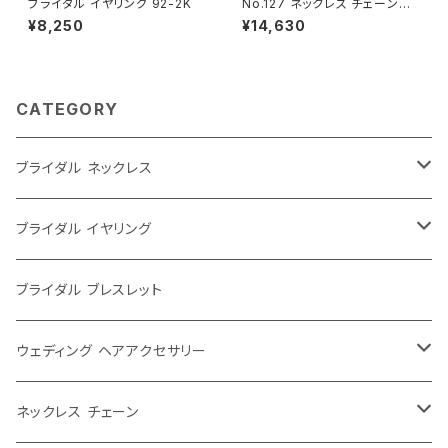
ブライダル イヤリング 92-2K
No.127 ネックレス チェーンの
み（60センチ+アジャスター）
¥8,250
¥14,630
CATEGORY
ブライダル ネックレス
大ぶり
ブライダル イヤリング
シンプル
大ぶり
ブライダル ブレスレット
パール
シンプル
ウェディング ヘアアクセサリー
レース
パール
ウェディングティアラ
ネックレス チェーン