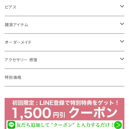
大きめ
お花
ゆれる
ウェディング リボンカチューシャ
40センチ
ピアス
ふつう
チョーカー
ゆれない
ウェディング ヘッドドレス
50センチ
チャーム ピアス
雑貨アイテム
小さめ
ショルダーネックレス
お花
ヘアアクセその他
60センチ
ピアス チャーム パーツ
ブローチ
オーダーメイド
エリトメール
2way
70センチ
ピンブローチ
修理・加工
アクセサリー 修理
アニマルブローチ
80センチ
ストールピン
ネックレス チェーン 修理
特別価格
特別価格
ストールクリップ
イヤリング ピアス 修理
ペンダント チェーン
ダブルクリップ
ブレスレット 修理