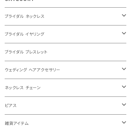
ブライダル ネックレス
大ぶり
ブライダル イヤリング
シンプル
大ぶり
ブライダル ブレスレット
パール
シンプル
ウェディング ヘアアクセサリー
レース
パール
ウェディングティアラ
ネックレス チェーン
大きめ
お花
ゆれる
ウェディング リボンカチューシャ
40センチ
ピアス
ふつう
チョーカー
ゆれない
ウェディング ヘッドドレス
50センチ
チャーム ピアス
雑貨アイテム